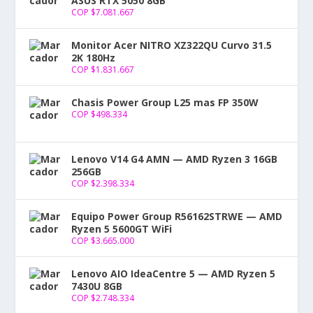
ASUS RTX 5050 8GB
COP $
7.081.667
Monitor Acer NITRO XZ322QU Curvo 31.5
2K 180Hz
COP $
1.831.667
Chasis Power Group L25 mas FP 350W
COP $
498.334
Lenovo V14 G4 AMN — AMD Ryzen 3 16GB
256GB
COP $
2.398.334
Equipo Power Group R56162STRWE — AMD
Ryzen 5 5600GT WiFi
COP $
3.665.000
Lenovo AIO IdeaCentre 5 — AMD Ryzen 5
7430U 8GB
COP $
2.748.334