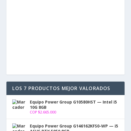
Contraseña
Mantenerme conectado
Registro
¿Has olvidado tu contraseña?
LOS 7 PRODUCTOS MEJOR VALORADOS
Equipo Power Group G10580HST — Intel i5
10G 8GB
COP $
2.665.000
Equipo Power Group G146162KFS0-WP — i5