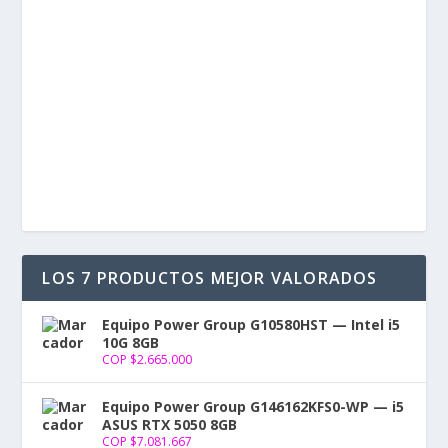
Mantenerme conectado
Registro
¿Has olvidado tu contraseña?
LOS 7 PRODUCTOS MEJOR VALORADOS
Equipo Power Group G10580HST — Intel i5
10G 8GB
COP $
2.665.000
Equipo Power Group G146162KFS0-WP — i5
ASUS RTX 5050 8GB
COP $
7.081.667