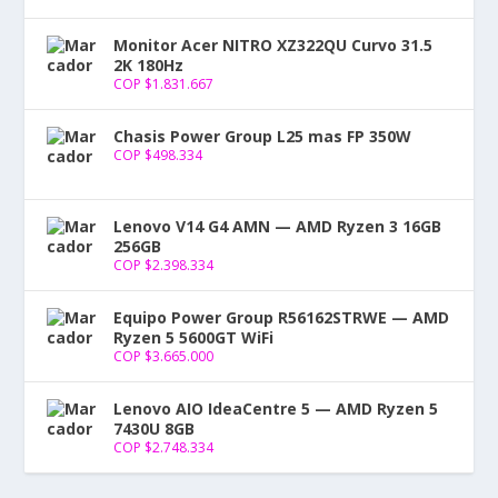
Monitor Acer NITRO XZ322QU Curvo 31.5
2K 180Hz
COP $
1.831.667
Chasis Power Group L25 mas FP 350W
COP $
498.334
Lenovo V14 G4 AMN — AMD Ryzen 3 16GB
256GB
COP $
2.398.334
Equipo Power Group R56162STRWE — AMD
Ryzen 5 5600GT WiFi
COP $
3.665.000
Lenovo AIO IdeaCentre 5 — AMD Ryzen 5
7430U 8GB
COP $
2.748.334